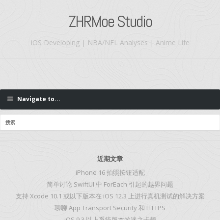
ZHRMoe Studio
iOS Developing | NBA/NFL Analyses | Anime Life
Navigate to...
近期文章
iPhone 16 拍照按钮适配
简单讨论 SwiftUI 中 ForEach 引起的越界问题
支持 Xcode 10.1 或以下版本在 iOS 12.3 上进行真机测试的解决方案
聊聊 App Transport Security 和 HTTPS
iOS 9.3 以上系统版本的迷之卡顿