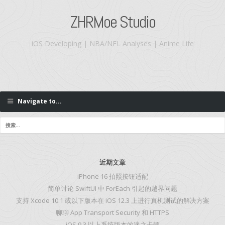
ZHRMoe Studio
iOS Developing | NBA/NFL Analyses | Anime Life
Navigate to...
近期文章
iPhone 16 拍照按钮适配
简单讨论 SwiftUI 中 ForEach 引起的越界问题
支持 Xcode 10.1 或以下版本在 iOS 12.3 上进行真机测试的解决方案
聊聊 App Transport Security 和 HTTPS
iOS 9.3 以上系统版本的迷之卡顿