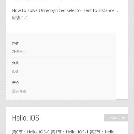
How to solve Unrecognized selector sent to instance…
应该 […]
作者
ZHRMoe
分类
iOS
评论
没有评论
Hello, iOS
08/30/2015
第0节：Hello, iOS-0 第1节：Hello, iOS-1 第2节：Hello,