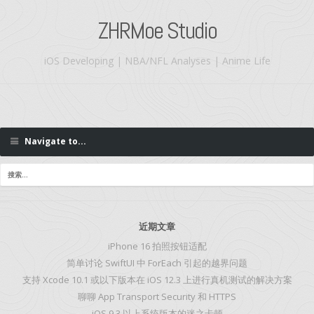
ZHRMoe Studio
iOS Developing | NBA/NFL Analyses | Anime Life
Navigate to...
近期文章
iPhone 16 拍照按钮适配
简单讨论 SwiftUI 中 ForEach 引起的越界问题
支持 Xcode 10.1 或以下版本在 iOS 12.3 上进行真机测试的解决方案
聊聊 App Transport Security 和 HTTPS
iOS 9.3 以上系统版本的迷之卡顿