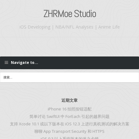
ZHRMoe Studio
iOS Developing | NBA/NFL Analyses | Anime Life
Navigate to...
近期文章
iPhone 16 拍照按钮适配
简单讨论 SwiftUI 中 ForEach 引起的越界问题
支持 Xcode 10.1 或以下版本在 iOS 12.3 上进行真机测试的解决方案
聊聊 App Transport Security 和 HTTPS
iOS 9.3 以上系统版本的迷之卡顿